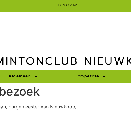
BCN © 2026
MINTONCLUB NIEUW
Algemeen
Competitie
 bezoek
uyn, burgemeester van Nieuwkoop,