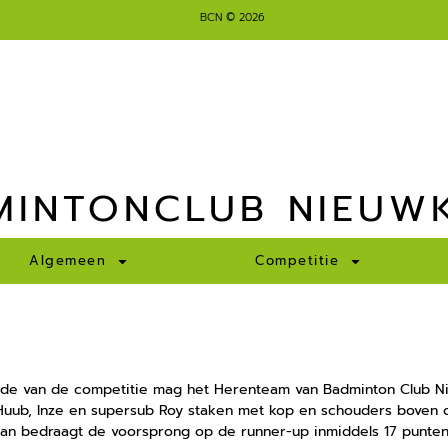
BCN © 2026
MINTONCLUB NIEUW
Algemeen
Competitie
nde van de competitie mag het Herenteam van Badminton Club 
Huub, Inze en supersub Roy staken met kop en schouders boven d
aan bedraagt de voorsprong op de runner-up inmiddels 17 punten