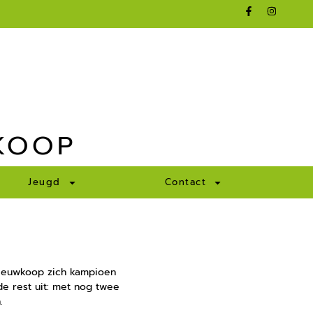
KOOP
Jeugd
Contact
Nieuwkoop zich kampioen
e rest uit: met nog twee
.