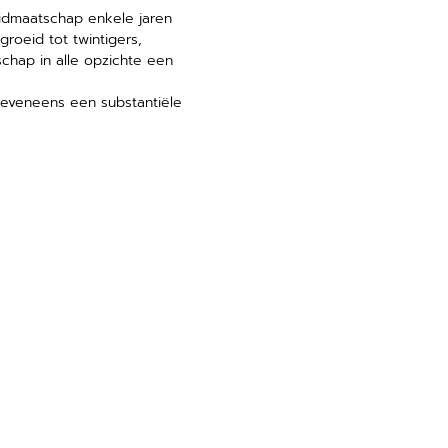
lidmaatschap enkele jaren
oeid tot twintigers,
hap in alle opzichte een
e eveneens een substantiële