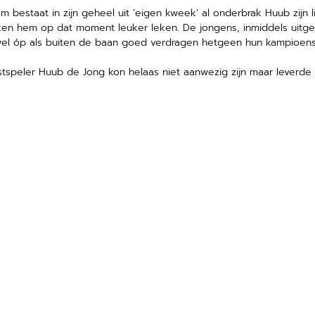
 bestaat in zijn geheel uit ‘eigen kweek’ al onderbrak Huub zijn 
n hem op dat moment leuker leken. De jongens, inmiddels uitgegr
wel óp als buiten de baan goed verdragen hetgeen hun kampioensc
 Vastspeler Huub de Jong kon helaas niet aanwezig zijn maar leverd