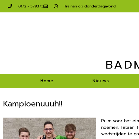
0172 - 579373
Trainen op donderdagavond
BAD
Home
Nieuws
Kampioenuuuh!!
Ruim voor het ei
noemen. Fabian, 
wedstrijden te g